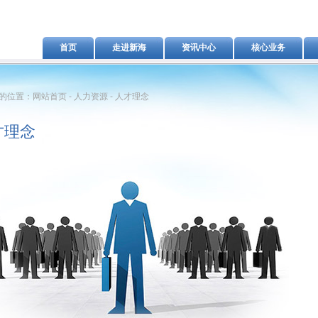
首页
走进新海
资讯中心
核心业务
的位置：网站首页 - 人力资源 - 人才理念
才理念