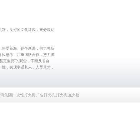
机制，良好的文化环境，充分调动
，热爱新海、信任新海，努力将新
换位思考，注重团队合作，努力将
慧更重要”的观念，不断反省自
一性，实现事适其人，人尽其才，
Reserved. 新海集团|一次性打火机,广告打火机,打火机,点火枪