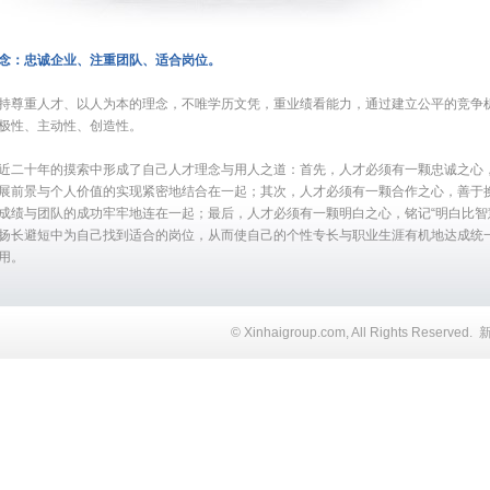
念：忠诚企业、注重团队、适合岗位。
持尊重人才、以人为本的理念，不唯学历文凭，重业绩看能力，通过建立公平的竞争
极性、主动性、创造性。
近二十年的摸索中形成了自己人才理念与用人之道：首先，人才必须有一颗忠诚之心
展前景与个人价值的实现紧密地结合在一起；其次，人才必须有一颗合作之心，善于
成绩与团队的成功牢牢地连在一起；最后，人才必须有一颗明白之心，铭记“明白比智
扬长避短中为自己找到适合的岗位，从而使自己的个性专长与职业生涯有机地达成统
用。
© Xinhaigroup.com, All Rights 