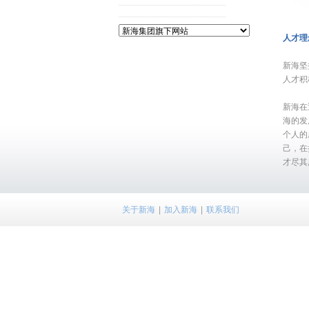
人才理
新海坚
人才积
新海在
海的发
个人的
己，在
才尽其
关于新海
|
加入新海
|
联系我们